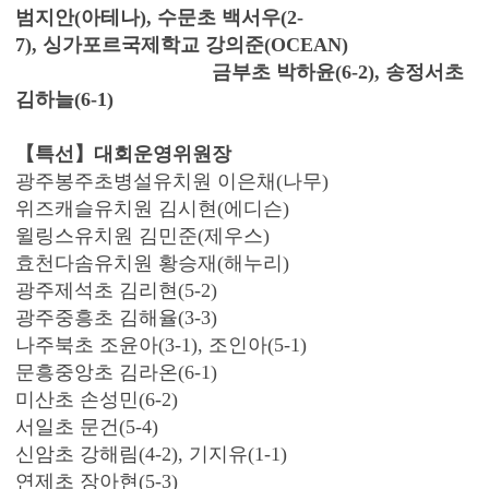
범지안(아테나), 수문초 백서우(2-
7), 싱가포르국제학교 강의준(OCEAN)
금부초 박하윤(6-2), 송정서초
김하늘(6-1)
【특선】대회운영위원장
광주봉주초병설유치원 이은채(나무)
위즈캐슬유치원 김시현(에디슨)
윌링스유치원 김민준(제우스)
효천다솜유치원 황승재(해누리)
광주제석초 김리현(5-2)
광주중흥초 김해율(3-3)
나주북초 조윤아(3-1), 조인아(5-1)
문흥중앙초 김라온(6-1)
미산초 손성민(6-2)
서일초 문건(5-4)
신암초 강해림(4-2), 기지유(1-1)
연제초 장아현(5-3)