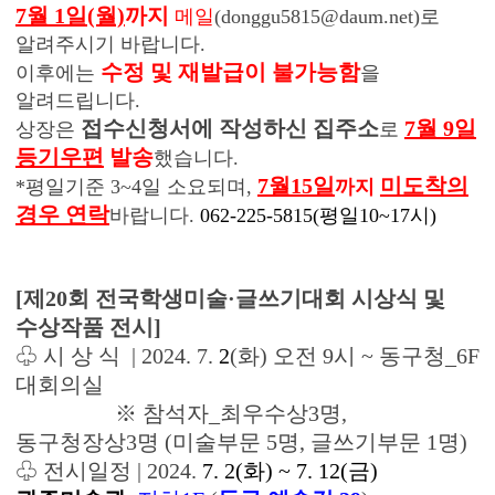
7월 1일(월)
까지
메일
(donggu5815@daum.net)로
알려주시기 바랍니다.
수정 및 재발급이 불가능함
이후에는
을 
알려드립니다.
접수신청서에 작성하신 집주소
7월 9일
상장은
로 
등기우편
발송
했습니다.
7월15일
미
도착의
*평일기준 3~4일 소요되며,
까지
경우 연락
바랍니다.
062-225-5815(평일10~17시)
[제20회 전국학생미술·글쓰기대회 시상식 및
수상작품 전시]
♧ 시 상 식 | 2024. 7.
2
(화) 오전 9시 ~ 동구청_6F
대회의실
※ 참석자_최우수상3명,
동구청장상3명 (미술부문 5명, 글쓰기부문 1명)
♧ 전시일정 | 2024.
7. 2(화) ~ 7. 12(금)