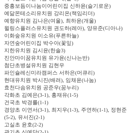
중흥보듬이나눔이어린이집 신하윤(슬기로운)
예닮몬테소리유치원 강리온(책임리더)
예향유치원 김나은(여울), 최하윤(개울)
윌링스플러스유치원 권도하(레아), 양유준(디아나)
이화숲유치원 이소유(푸른하늘)
자연숲어린이집 박수아(꽃잎)
지한유치원 김시윤(한솔3)
진안마이꿈유치원 유가윤(신나는반)
첨단초병설유치원 김현우
파인슐레신미라캠퍼스 서하은(머큐리)
현대유치원 박시진(배려), 임채윤(나눔)
효천다솜유치원 공준우(꿈누리)
각화초 김예은(3-1), 홍재유(1-5)
건국초 박경률(1-1)
경양초 이연서(3-1), 최지우(1-3), 주연하(1-1), 정현준
(5-2), 유서진(2-1)
고실초 윤호(2-2)
관기초 신예담(2-1)