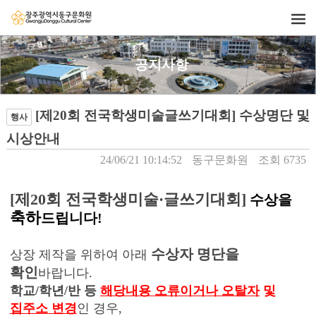
공지사항
[제20회 전국학생미술글쓰기대회] 수상명단 및
행사
시상안내
24/06/21 10:14:52
동구문화원
조회 6735
[제20회 전국학생미술·글쓰기대회]
수상을
축하
드립니다!
수상자 명단을
상장 제작을 위하여 아래
확인
바랍니다.
학교/학년/반 등
해당내용 오류이거나 오탈자
및 
집주소 변경
인 경우,