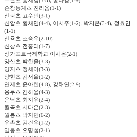
수완초 홍세경(3-8), 홍나경(1-9)
순창동계초 진라움(1-1)
신북초 고수민(3-1)
신암초 황채민(4-4), 이서주(1-2), 박지온(3-4), 정효민
(1-1)
신용초 조승우(2-10)
신창초 전홍리(1-7)
싱가포르국제학교 이시온(2-1)
양산초 박한울(3-3)
양지초 정세아(3-3)
양현초 김서율(1-2)
연제초 윤아린(4-8), 강채연(2-9)
용두초 김하율(4-3)
운남초 최지유(2-4)
월곡초 서다은(2-3)
월봉초 박지민(6-2)
유촌초 김건우(1-2)
일동초 오명성(2-1)