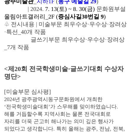
광주미술관
_
지하1F
(
동구 예술길 29
)
| 2024.
7. 13(토) ~ 8. 30(금)
문화원부설
울림아트갤러리_2F (
증심사길30번길 9
)
♧ 전시내용 | 미술부문 최우수상·우수상·장려상
·특선_40개 작품
글쓰기부문 최우수상·우수상·장려상
_7개 작품
<제20회 전국학생미술·글쓰기대회 수상자
명단>
[미술부문 심사평]
2024년 광주광역시동구문화원에서 개최한
‘전국학생미술대회’가 스무해를 맞이하였습니다.
해를 거듭할수록 지역사회는 물론 전국대회로
자리를 더욱 곤고히 해나가는 의미 깊은 행사가
되었다고 생각합니다. 특히 올해는 광주, 전남, 전북,