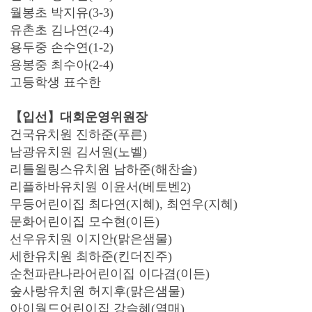
월봉초 박지유(3-3)
유촌초 김나연(2-4)
용두중 손수연(1-2)
용봉중 최수아(2-4)
고등학생 표수한
【입선】대회운영위원장
건국유치원 진하준(푸른)
남광유치원 김서원(노벨)
리틀윌링스유치원 남하준(해찬솔)
리플하바유치원 이윤서(베토벤2)
무등어린이집 최다연(지혜), 최연우(지혜)
문화어린이집 모수현(이든)
선우유치원 이지안(맑은샘물)
세한유치원 최하준(킨더진주)
순천파란나라어린이집 이다겸(이든)
숲사랑유치원 허지후(맑은샘물)
아이월드어린이집 강슬혜(열매)