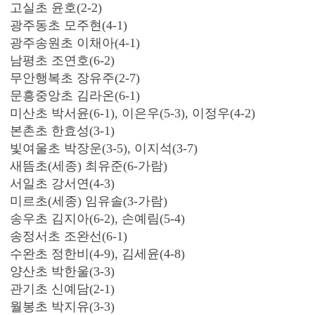
고실초 윤호(2-2)
광주동초 모주현(4-1)
광주송원초 이채아(4-1)
남평초 조연호(6-2)
무안행복초 장유주(2-7)
문흥중앙초 김라온(6-1)
미산초 박서윤(6-1), 이은우(5-3), 이정우(4-2)
본촌초 한효성(3-1)
빛여울초 박장운(3-5), 이지석(3-7)
새뜸초(세종) 최유준(6-가람)
서일초 강서연(4-3)
미르초(세종) 임유솔(3-가람)
송우초 김지아(6-2), 손예림(5-4)
송정서초 조완선(6-1)
수완초 정한비(4-9), 김세윤(4-8)
양산초 박한울(3-3)
관기초 신예담(2-1)
월봉초 박지유(3-3)